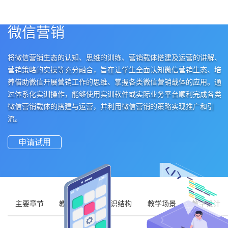
微信营销
将微信营销生态的认知、思维的训练、营销载体搭建及运营的讲解、
营销策略的实操等充分融合，旨在让学生全面认知微信营销生态、培
养借助微信开展营销工作的思维、掌握各类微信营销载体的应用。通
过体系化实训操作，能够使用实训软件或实际业务平台顺利完成各类
微信营销载体的搭建与运营，并利用微信营销的策略实现推广和引
流。
申请试用
主要章节
教学目标
知识结构
教学场景
教学设计