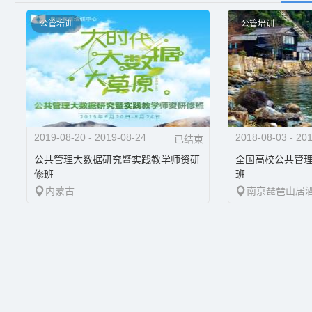
1+X培训与考证
公管培训
公管培训
2019-08-20 - 2019-08-24
2018-08-03 - 20
已结束
公共管理大数据研究暨实践教学师资研
全国高校公共管
修班
班
内蒙古
南京琵琶山居